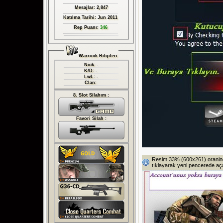
Mesajlar: 2,847
Katılma Tarihi: Jun 2011
Rep Puanı:
346
Warrock Bilgileri
Nick: .
K/D: .
LwL: .
Clan:
8. Slot Silahım :
Favori Silah :
Resim 33% (600x261) oraninda
tıklayarak yeni pencerede açab