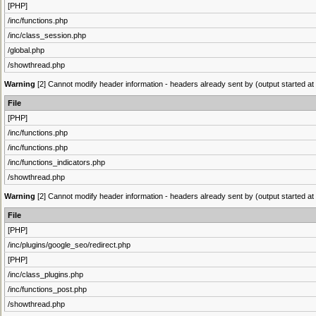
[PHP]
/inc/functions.php
/inc/class_session.php
/global.php
/showthread.php
Warning
[2] Cannot modify header information - headers already sent by (output started at 
File
[PHP]
/inc/functions.php
/inc/functions.php
/inc/functions_indicators.php
/showthread.php
Warning
[2] Cannot modify header information - headers already sent by (output started at 
File
[PHP]
/inc/plugins/google_seo/redirect.php
[PHP]
/inc/class_plugins.php
/inc/functions_post.php
/showthread.php