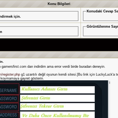
Konu Bilgileri
Konudaki Cevap Sa
ndirmek için.
Görüntülenme Sayı
an
in.
n gamersfirst.com dan indirdim ama error verdi birde buradan deneyin.
m/register.php
g1 uzantılı değil oyunun kendi sitesi.[Bu link için LuckyLuck'a 
m koymamaya gayret gösterin.