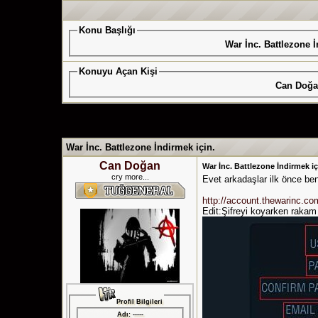
Konu Başlığı
War İnc. Battlezone İ
Konuyu Açan Kişi
Can Doğ
Oylar - 0 Yüzde
War İnc. Battlezone İndirmek için.
Can Doğan
War İnc. Battlezone İndirmek iç
cry more...
Evet arkadaşlar ilk önce be
http://account.thewarinc.co
Edit:Şifreyi koyarken raka
Profil Bilgileri
Adı: -----