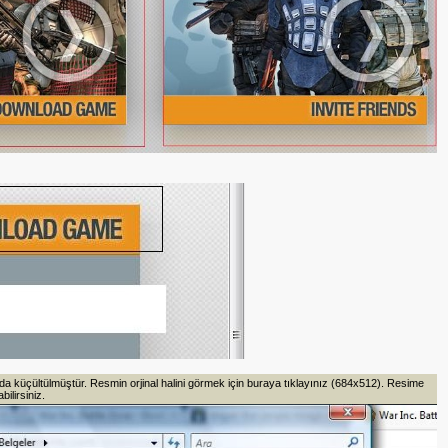
 küçültülmüştür. Resmin orjinal halini görmek için buraya tıklayınız (684x512). Resime
ilirsiniz.