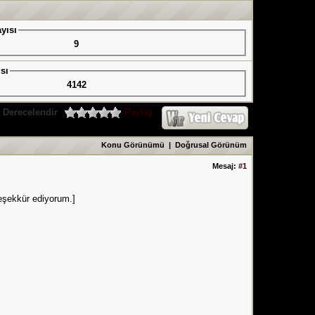
yısı
9
sı
4142
Derecelendir
Paylaş
Konu Görünümü
|
Doğrusal Görünüm
Mesaj:
#1
teşekkür ediyorum.]