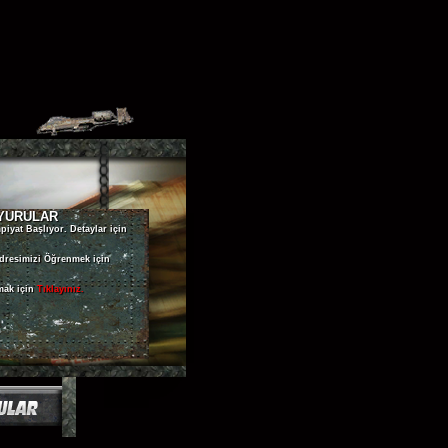
YURULAR
iyat Başlıyor. Detaylar için
dresimizi Öğrenmek için
mak için
Tıklayınız.