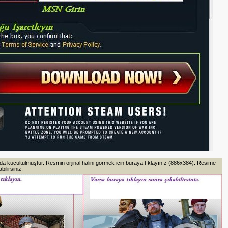
 küçültülmüştür. Resmin orjinal halini görmek için buraya tıklayınız (886x384). Resime
ilirsiniz.