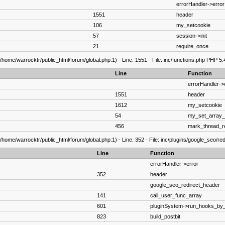
errorHandler->error
1551
header
106
my_setcookie
57
session->init
21
require_once
/home/warrocktr/public_html/forum/global.php:1) - Line: 1551 - File: inc/functions.php PHP 5.
Line
Function
errorHandler->
1551
header
1612
my_setcookie
54
my_set_array_
456
mark_thread_r
/home/warrocktr/public_html/forum/global.php:1) - Line: 352 - File: inc/plugins/google_seo/re
Line
Function
errorHandler->error
352
header
google_seo_redirect_header
141
call_user_func_array
601
pluginSystem->run_hooks_by_
823
build_postbit