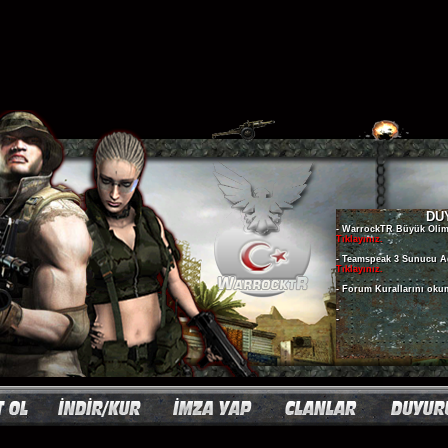
DU
- WarrockTR Büyük Olimp
Tıklayınız.
- Teamspeak 3 Sunucu A
Tıklayınız.
- Forum Kurallarını oku
-
-