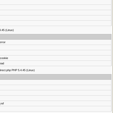
4.45 (Linux)
error
cookie
ead
direct.php PHP 5.4.45 (Linux)
ref