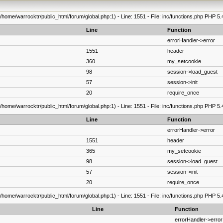
/home/warrocktr/public_html/forum/global.php:1) - Line: 1551 - File: inc/functions.php PHP 5.
Line
Function
errorHandler->error
1551
header
360
my_setcookie
98
session->load_guest
57
session->init
20
require_once
/home/warrocktr/public_html/forum/global.php:1) - Line: 1551 - File: inc/functions.php PHP 5.
Line
Function
errorHandler->error
1551
header
365
my_setcookie
98
session->load_guest
57
session->init
20
require_once
/home/warrocktr/public_html/forum/global.php:1) - Line: 1551 - File: inc/functions.php PHP 5.
Line
Function
errorHandler->error