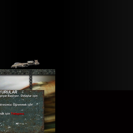
YURULAR
iyat Başlıyor. Detaylar için
dresimizi Öğrenmek için
mak için
Tıklayınız.