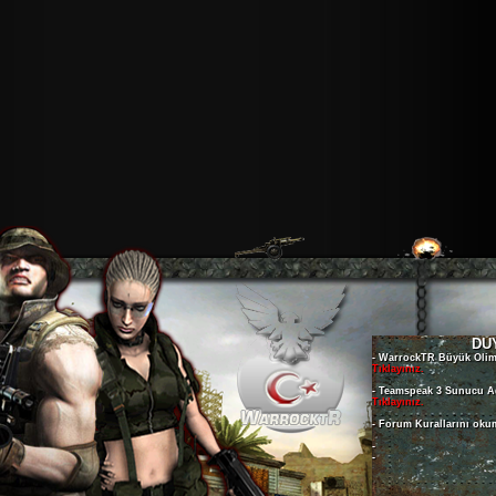
DU
- WarrockTR Büyük Olimp
Tıklayınız.
- Teamspeak 3 Sunucu A
Tıklayınız.
- Forum Kurallarını oku
-
-