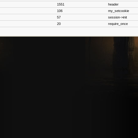
1551
header
106
my_setcookie
57
session->init
20
require_once