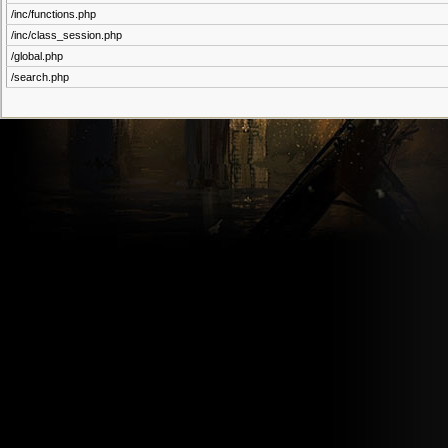
/inc/functions.php
/inc/class_session.php
/global.php
/search.php