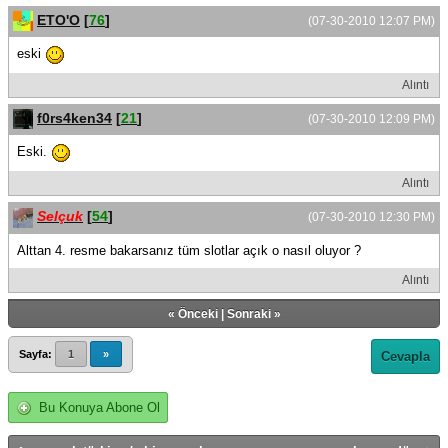
ETO'O
[
76
]
(07-30-2010 12:07 PM)
eski
Alıntı
f0rs4ken34
[
21
]
(07-30-2010 12:09 PM)
Eski.
Alıntı
Selçuk
[
54
]
(07-30-2010 12:30 PM)
Alttan 4. resme bakarsanız tüm slotlar açık o nasıl oluyor ?
Alıntı
«
Önceki
|
Sonraki
»
Sayfa:
1
»
Cevapla
Bu Konuya Abone Ol