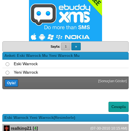
Sayfa:
1
»
Anket: Eski Warrock Mu Yeni Warrock Mu
Eski Warrock
Yeni Warrock
[
Sonuçları Göster
]
Cevapla
Eski Warrock Yeni Warrock(Resimlerle)
realking21
[
4
]
(07-30-2010 10:15 AM)