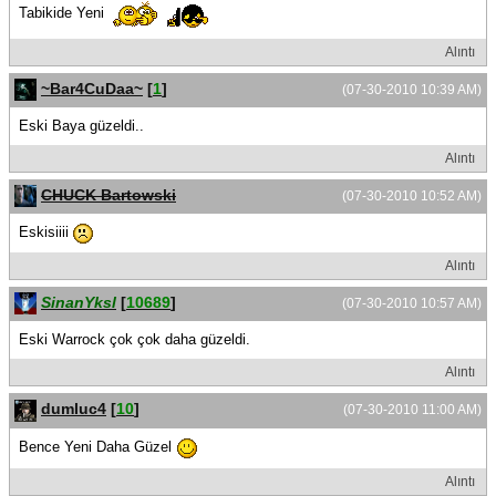
Tabikide Yeni
Alıntı
~Bar4CuDaa~
[
1
]
(07-30-2010 10:39 AM)
Eski Baya güzeldi..
Alıntı
CHUCK Bartowski
(07-30-2010 10:52 AM)
Eskisiiii
Alıntı
SinanYksl
[
10689
]
(07-30-2010 10:57 AM)
Eski Warrock çok çok daha güzeldi.
Alıntı
dumluc4
[
10
]
(07-30-2010 11:00 AM)
Bence Yeni Daha Güzel
Alıntı