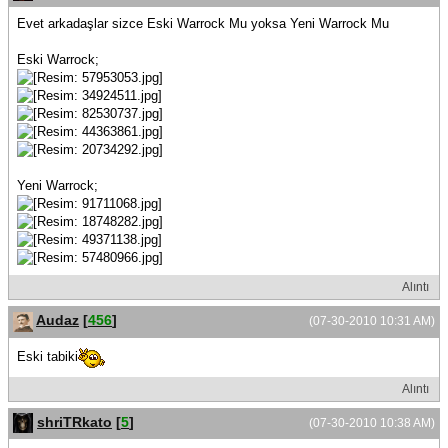
Evet arkadaşlar sizce Eski Warrock Mu yoksa Yeni Warrock Mu
Eski Warrock;
Yeni Warrock;
Alıntı
Audaz
[
456
]
(07-30-2010 10:31 AM)
Eski tabiki
Alıntı
shriTRkato
[
5
]
(07-30-2010 10:38 AM)