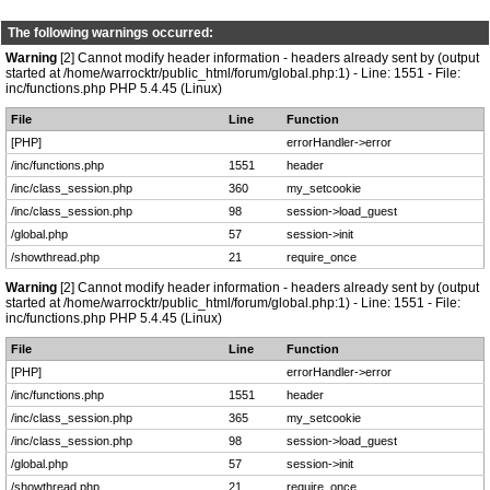
The following warnings occurred:
Warning
[2] Cannot modify header information - headers already sent by (output
started at /home/warrocktr/public_html/forum/global.php:1) - Line: 1551 - File:
inc/functions.php PHP 5.4.45 (Linux)
File
Line
Function
[PHP]
errorHandler->error
/inc/functions.php
1551
header
/inc/class_session.php
360
my_setcookie
/inc/class_session.php
98
session->load_guest
/global.php
57
session->init
/showthread.php
21
require_once
Warning
[2] Cannot modify header information - headers already sent by (output
started at /home/warrocktr/public_html/forum/global.php:1) - Line: 1551 - File:
inc/functions.php PHP 5.4.45 (Linux)
File
Line
Function
[PHP]
errorHandler->error
/inc/functions.php
1551
header
/inc/class_session.php
365
my_setcookie
/inc/class_session.php
98
session->load_guest
/global.php
57
session->init
/showthread.php
21
require_once