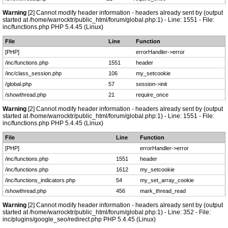
Warning
[2] Cannot modify header information - headers already sent by (output
started at /home/warrocktr/public_html/forum/global.php:1) - Line: 1551 - File:
inc/functions.php PHP 5.4.45 (Linux)
File
Line
Function
[PHP]
errorHandler->error
/inc/functions.php
1551
header
/inc/class_session.php
106
my_setcookie
/global.php
57
session->init
/showthread.php
21
require_once
Warning
[2] Cannot modify header information - headers already sent by (output
started at /home/warrocktr/public_html/forum/global.php:1) - Line: 1551 - File:
inc/functions.php PHP 5.4.45 (Linux)
File
Line
Function
[PHP]
errorHandler->error
/inc/functions.php
1551
header
/inc/functions.php
1612
my_setcookie
/inc/functions_indicators.php
54
my_set_array_cookie
/showthread.php
456
mark_thread_read
Warning
[2] Cannot modify header information - headers already sent by (output
started at /home/warrocktr/public_html/forum/global.php:1) - Line: 352 - File:
inc/plugins/google_seo/redirect.php PHP 5.4.45 (Linux)