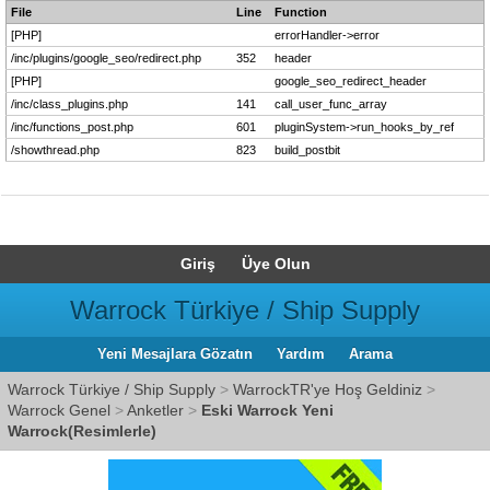
File
Line
Function
[PHP]
errorHandler->error
/inc/plugins/google_seo/redirect.php
352
header
[PHP]
google_seo_redirect_header
/inc/class_plugins.php
141
call_user_func_array
/inc/functions_post.php
601
pluginSystem->run_hooks_by_ref
/showthread.php
823
build_postbit
Giriş
Üye Olun
Warrock Türkiye / Ship Supply
Yeni Mesajlara Gözatın
Yardım
Arama
Warrock Türkiye / Ship Supply
>
WarrockTR'ye Hoş Geldiniz
>
Warrock Genel
>
Anketler
>
Eski Warrock Yeni
Warrock(Resimlerle)