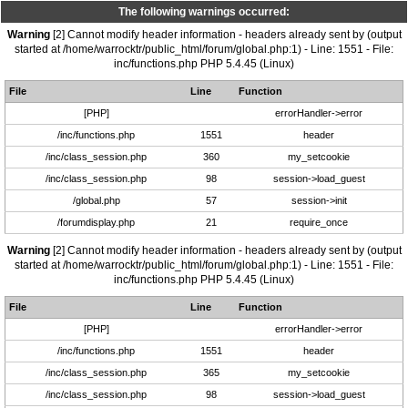
The following warnings occurred:
Warning
[2] Cannot modify header information - headers already sent by (output
started at /home/warrocktr/public_html/forum/global.php:1) - Line: 1551 - File:
inc/functions.php PHP 5.4.45 (Linux)
File
Line
Function
[PHP]
errorHandler->error
/inc/functions.php
1551
header
/inc/class_session.php
360
my_setcookie
/inc/class_session.php
98
session->load_guest
/global.php
57
session->init
/forumdisplay.php
21
require_once
Warning
[2] Cannot modify header information - headers already sent by (output
started at /home/warrocktr/public_html/forum/global.php:1) - Line: 1551 - File:
inc/functions.php PHP 5.4.45 (Linux)
File
Line
Function
[PHP]
errorHandler->error
/inc/functions.php
1551
header
/inc/class_session.php
365
my_setcookie
/inc/class_session.php
98
session->load_guest