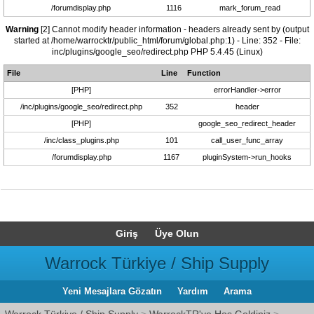
/forumdisplay.php
1116
mark_forum_read
Warning
[2] Cannot modify header information - headers already sent by (output
started at /home/warrocktr/public_html/forum/global.php:1) - Line: 352 - File:
inc/plugins/google_seo/redirect.php PHP 5.4.45 (Linux)
File
Line
Function
[PHP]
errorHandler->error
/inc/plugins/google_seo/redirect.php
352
header
[PHP]
google_seo_redirect_header
/inc/class_plugins.php
101
call_user_func_array
/forumdisplay.php
1167
pluginSystem->run_hooks
Giriş
Üye Olun
Warrock Türkiye / Ship Supply
Yeni Mesajlara Gözatın
Yardım
Arama