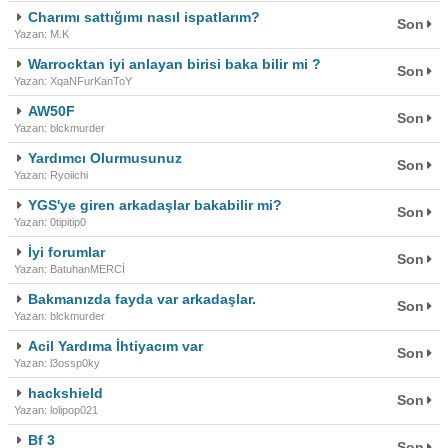
Charımı sattığımı nasıl ispatlarım?
Son
Yazan: M.K
Warrocktan iyi anlayan birisi baka bilir mi ?
Son
Yazan: XqaNFurKanToY
AW50F
Son
Yazan: blckmurder
Yardımcı Olurmusunuz
Son
Yazan: Ryoiichi
YGS'ye giren arkadaşlar bakabilir mi?
Son
Yazan: 0tipitip0
İyi forumlar
Son
Yazan: BatuhanMERCİ
Bakmanızda fayda var arkadaşlar.
Son
Yazan: blckmurder
Acil Yardıma İhtiyacım var
Son
Yazan: l3ossp0ky
hackshield
Son
Yazan: lolipop021
Bf 3
Son