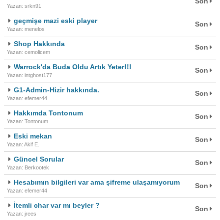
Son
Yazan: srkn91
geçmişe mazi eski player
Son
Yazan: menelos
Shop Hakkında
Son
Yazan: cemolicem
Warrock'da Buda Oldu Artık Yeter!!!
Son
Yazan: intghost177
G1-Admin-Hizir hakkında.
Son
Yazan: efemer44
Hakkımda Tontonum
Son
Yazan: Tontonum
Eski mekan
Son
Yazan: Akif E.
Güncel Sorular
Son
Yazan: Berkootek
Hesabımın bilgileri var ama şifreme ulaşamıyorum
Son
Yazan: efemer44
İtemli char var mı beyler ?
Son
Yazan: jrees