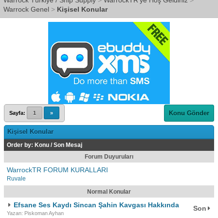
Warrock Türkiye / Ship Supply
>
WarrockTR'ye Hoş Geldiniz
>
Warrock Genel
>
Kişisel Konular
Konu Gönder
Sayfa:
1
»
Kişisel Konular
Order by:
Konu
/
Son Mesaj
Forum Duyuruları
WarrockTR FORUM KURALLARI
Ruvale
Normal Konular
Efsane Ses Kaydı Sincan Şahin Kavgası Hakkında
Son
Yazan: Piskoman Ayhan