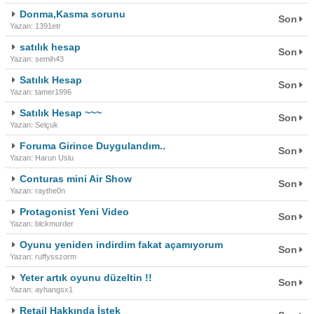
Donma,Kasma sorunu
Son
Yazan: 1391etr
satılık hesap
Son
Yazan: semih43
Satılık Hesap
Son
Yazan: tamer1996
Satılık Hesap ~~~
Son
Yazan: Selçuk
Foruma Girince Duygulandım..
Son
Yazan: Harun Uslu
Conturas mini Air Show
Son
Yazan: raythe0n
Protagonist Yeni Video
Son
Yazan: blckmurder
Oyunu yeniden indirdim fakat açamıyorum
Son
Yazan: ruffysszorm
Yeter artık oyunu düzeltin !!
Son
Yazan: ayhangsx1
Retail Hakkında İstek