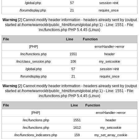
/global.php
57
session->init
/forumdisplay.php
21
require_once
Warning
[2] Cannot modify header information - headers already sent by (output
started at /home/warrocktr/public_html/forum/global.php:1) - Line: 1551 - File:
inc/functions.php PHP 5.4.45 (Linux)
File
Line
Function
[PHP]
errorHandler->error
/inc/functions.php
1551
header
/inc/class_session.php
106
my_setcookie
/global.php
57
session->init
/forumdisplay.php
21
require_once
Warning
[2] Cannot modify header information - headers already sent by (output
started at /home/warrocktr/public_html/forum/global.php:1) - Line: 1551 - File:
inc/functions.php PHP 5.4.45 (Linux)
File
Line
Function
[PHP]
errorHandler->error
/inc/functions.php
1551
header
/inc/functions.php
1612
my_setcookie
/inc/functions_indicators.php
159
my_set_array_cookie